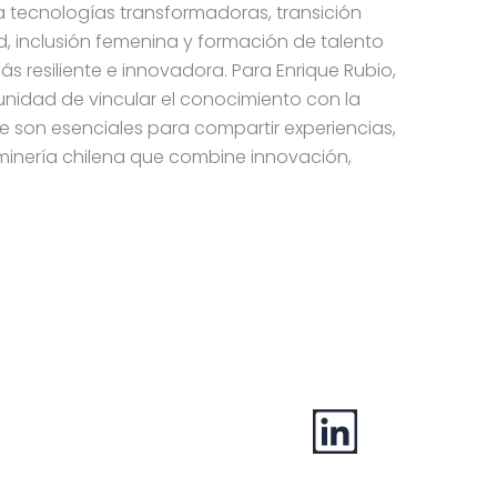
 tecnologías transformadoras, transición
d, inclusión femenina y formación de talento
s resiliente e innovadora. Para Enrique Rubio,
unidad de vincular el conocimiento con la
e son esenciales para compartir experiencias,
 minería chilena que combine innovación,
Síguenos en LinkedIn
 Nonato 215 6°