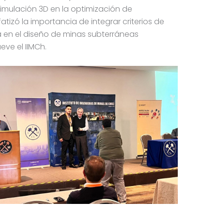
imulación 3D en la optimización de
fatizó la importancia de integrar criterios de
a en el diseño de minas subterráneas
ve el IIMCh.