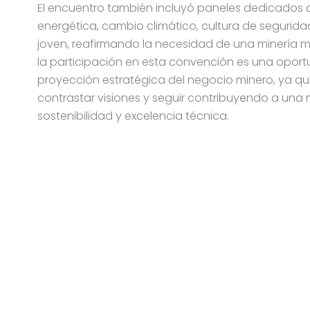
El encuentro también incluyó paneles dedicados a
energética, cambio climático, cultura de segurida
joven, reafirmando la necesidad de una minería má
la participación en esta convención es una oport
proyección estratégica del negocio minero, ya qu
contrastar visiones y seguir contribuyendo a una
sostenibilidad y excelencia técnica.
ICINA CHILE
OFICINA BRASIL
 Kennedy 5454 Of. 1302 – 1304
R. Ministro Orozimbo
acura – Santiago – Chile
andar
léfono: +56 2 2376 9840
Nova Lima – Brasil